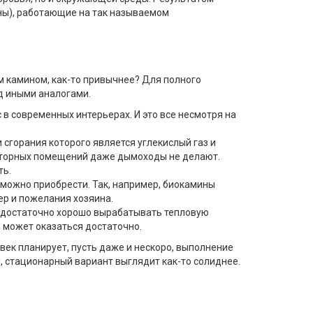
ны), работающие на так называемом
ым камином, как-то привычнее? Для полного
д иными аналогами.
 в современных интерьерах. И это все несмотря на
сгорания которого является углекислый газ и
росторных помещений даже дымоходы не делают.
ть.
можно приобрести. Так, например, биокамины
ер и пожелания хозяина.
но достаточно хорошо вырабатывать тепловую
е может оказаться достаточно.
овек планирует, пусть даже и нескоро, выполнение
ы, стационарный вариант выглядит как-то солиднее.