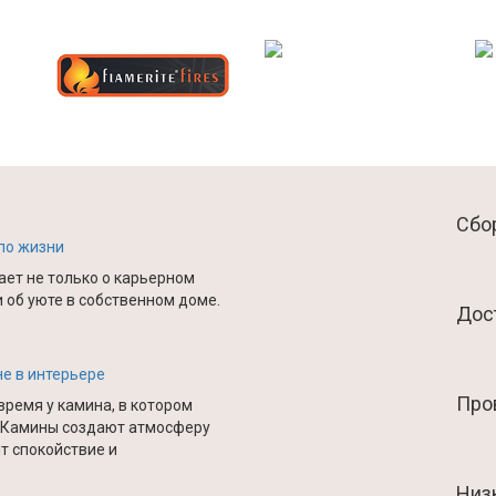
Сбор
 по жизни
ет не только о карьерном
и об уюте в собственном доме.
Дос
е в интерьере
Про
время у камина, в котором
 Камины создают атмосферу
т спокойствие и
Низ