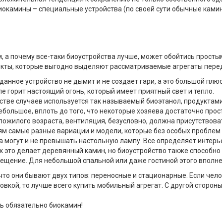
иокамины – специальные устройства (по своей сути обычные ками
м, а почему все-таки биоустройства лучше, может обойтись прост
кты, которые выгодно выделяют рассматриваемые агрегаты пере
анное устройство не дымит и не создает гари, а это большой плюс
ле горит настоящий огонь, который имеет приятный свет и тепло.
ве случаев используется так называемый биоэтанол, продуктами 
небольшое, вплоть до того, что некоторые хозяева достаточно п
пожилого возраста, вентиляция, безусловно, должна присутствова
м самые разные вариации и модели, которые без особых проблем 
а могут и не превышать настольную лампу. Все определяет интерь
ак это делает деревянный камин, но биоустройство также способ
омещение. Для небольшой спальной или даже гостиной этого вполн
 что они бывают двух типов: переносные и стационарные. Если чел
овкой, то лучше всего купить мобильный агрегат. С другой сторон
ть обязательно биокамин!