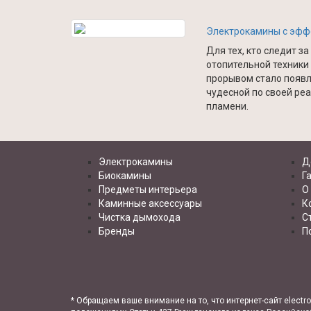
Электрокамины с эффе
Для тех, кто следит з
отопительной техники
прорывом стало появл
чудесной по своей ре
пламени.
Электрокамины
Д
Биокамины
Г
Предметы интерьера
О
Каминные аксессуары
К
Чистка дымохода
С
Бренды
П
* Обращаем ваше внимание на то, что интернет-сайт elect