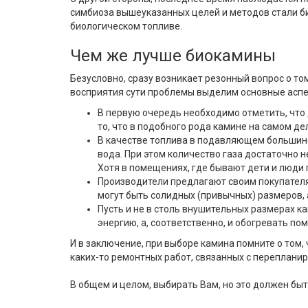
симбиоза вышеуказанных целей и методов стали б
биологическом топливе.
Чем же лучше биокамины
Безусловно, сразу возникает резонный вопрос о то
восприятия сути проблемы выделим основные аспе
В первую очередь необходимо отметить, что д
то, что в подобного рода камине на самом де
В качестве топлива в подавляющем большинст
вода. При этом количество газа достаточно 
Хотя в помещениях, где бывают дети и люди 
Производители предлагают своим покупателя
могут быть солидных (привычных) размеров, 
Пусть и не в столь внушительных размерах к
энергию, а, соответственно, и обогревать п
И в заключение, при выборе камина помните о том,
каких-то ремонтных работ, связанных с перепланир
В общем и целом, выбирать Вам, но это должен бы